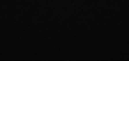
Mon compte
Votre Compte
MINISTRY OF HAIR OFFICIAL
Vous avez déjà utilisé ce service ?
Email
*